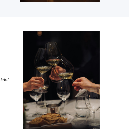
tkání