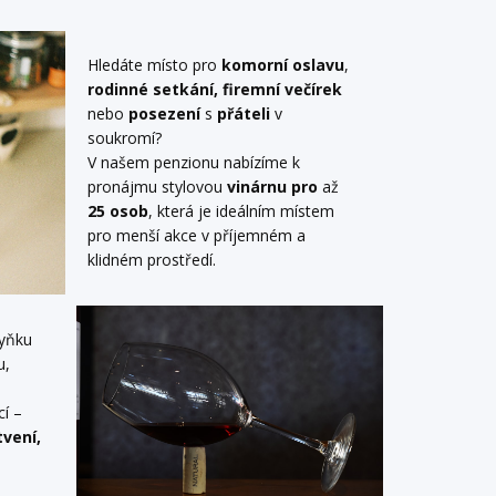
Hledáte místo pro
komorní oslavu
,
rodinné setkání, firemní večírek
nebo
posezení
s
přáteli
v
soukromí?
V našem penzionu nabízíme k
pronájmu stylovou
vinárnu pro
až
25 osob
, která je ideálním místem
pro menší akce v příjemném a
klidném prostředí.
hyňku
u,
í –
tvení,