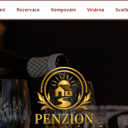
ání
Rezervace
Kempování
Vinárna
Svat