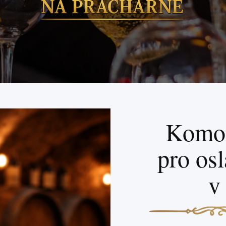
Komor
pro os
v