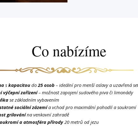
Co nabízíme
na
s
kapacitou
do
25 osob
– ideální pro menší oslavy a uzavřená se
í výčepní zařízení
– možnost zapojení sudového piva či limonády
yňka
se základním vybavením
tatné sociální zázemí
a vchod pro maximální pohodlí a soukromí
st grilování
na venkovní zahradě
 soukromí a atmosféra přírody
20 metrů od jezu