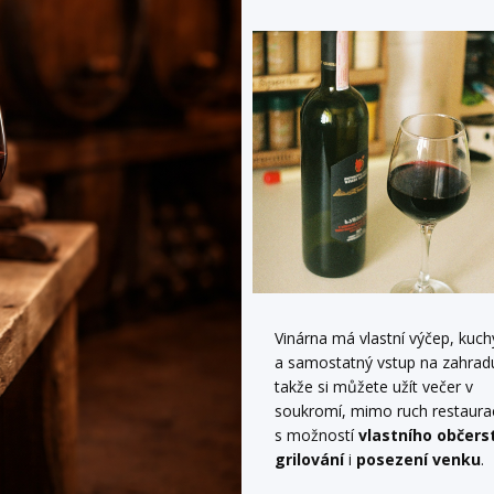
Vinárna má vlastní výčep, kuc
a samostatný vstup na zahrad
takže si můžete užít večer v
soukromí, mimo ruch restaurac
s možností
vlastního občers
grilování
i
posezení venku
.