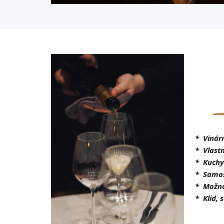
*
Vinár
*
Vlastn
*
Kuch
*
Samos
*
Možno
*
Klid,